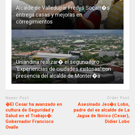
Alcalde de Valledupar Fredys Socarr�s
entrega casas y mejoras en
corregimientos
Uniandina realizar� el seguno foro
‘Experiencias de ciudades exitosas’ con
presencia del alcalde de Monter�a
Newer Post
Older Post
�El Cesar ha avanzado en
Asesinado Jes�s Lobo,
cultura de Seguridad y
padre del ex alcalde de La
Salud en el Trabajo�:
Jagua de Ibirico (Cesar),
Gobernador Francisco
Didier Lobo
Ovalle