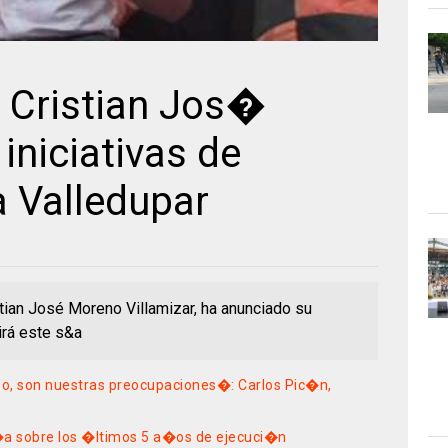
 Cristian Jos�
niciativas de
a Valledupar
tian José Moreno Villamizar, ha anunciado su
irá este s&a
o, son nuestras preocupaciones�: Carlos Pic�n,
�a sobre los �ltimos 5 a�os de ejecuci�n