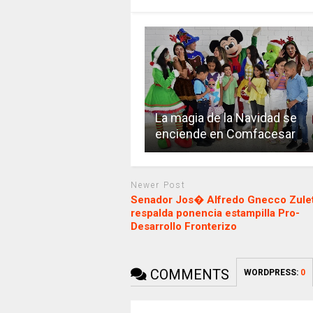
La magia de la Navidad se
enciende en Comfacesar
Newer Post
Senador Jos� Alfredo Gnecco Zulet
respalda ponencia estampilla Pro-
Desarrollo Fronterizo
COMMENTS
WORDPRESS:
0