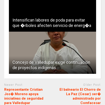
Intensifican labores de poda para evitar
que �rboles afecten servicio de energ�a
Concejo de Valledupar exige continuación
de proyectos indígenas
Newer Post
Older Post
Representante Cristian
El balneario El Chorro de
Jos� Moreno apoya
La Paz (Cesar) ser�
iniciativas de seguridad
administrado por
para Valledupar
Comfacesar