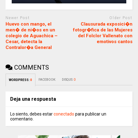
Newer Post
Older Post
Huevo con mango, el
Clausurada exposici�n
men� de ni�os en un
fotogr�fica de las Mujeres
colegio de Aguachica –
del Folclor Vallenato con
Cesar, detecta la
emotivos cantos
Contralor�a General
COMMENTS
FACEBOOK:
DISQUS:
0
WORDPRESS:
0
Deja una respuesta
Lo siento, debes estar
conectado
para publicar un
comentario.