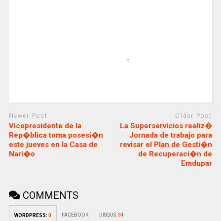
Newer Post
Older Post
Vicepresidente de la
La Superservicios realiz�
Rep�blica toma posesi�n
Jornada de trabajo para
este jueves en la Casa de
revisar el Plan de Gesti�n
Nari�o
de Recuperaci�n de
Emdupar
COMMENTS
FACEBOOK:
DISQUS:
34
WORDPRESS:
0