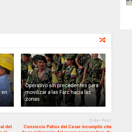
Operativo sin precedentes para
 en
movilizar a las Farc hacia las
zonas
Older Post
al del
Consorcio Patios del Cesar incumplió cita