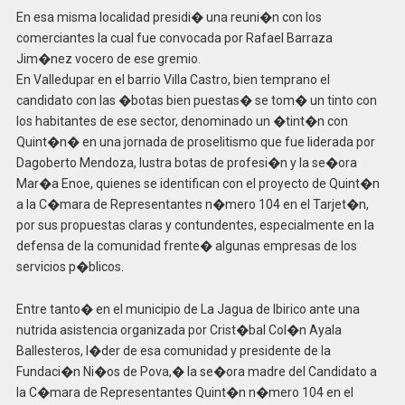
En esa misma localidad presidi� una reuni�n con los
comerciantes la cual fue convocada por Rafael Barraza
Jim�nez vocero de ese gremio.
En Valledupar en el barrio Villa Castro, bien temprano el
candidato con las �botas bien puestas� se tom� un tinto con
los habitantes de ese sector, denominado un �tint�n con
Quint�n� en una jornada de proselitismo que fue liderada por
Dagoberto Mendoza, lustra botas de profesi�n y la se�ora
Mar�a Enoe, quienes se identifican con el proyecto de Quint�n
a la C�mara de Representantes n�mero 104 en el Tarjet�n,
por sus propuestas claras y contundentes, especialmente en la
defensa de la comunidad frente� algunas empresas de los
servicios p�blicos.
Entre tanto� en el municipio de La Jagua de Ibirico ante una
nutrida asistencia organizada por Crist�bal Col�n Ayala
Ballesteros, l�der de esa comunidad y presidente de la
Fundaci�n Ni�os de Pova,� la se�ora madre del Candidato a
la C�mara de Representantes Quint�n n�mero 104 en el