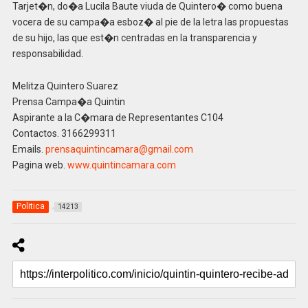
Tarjet�n, do�a Lucila Baute viuda de Quintero� como buena
vocera de su campa�a esboz� al pie de la letra las propuestas
de su hijo, las que est�n centradas en la transparencia y
responsabilidad.
Melitza Quintero Suarez
Prensa Campa�a Quintin
Aspirante a la C�mara de Representantes C104
Contactos. 3166299311
Emails.
prensaquintincamara@gmail.com
Pagina web.
www.quintincamara.com
Politica
14213