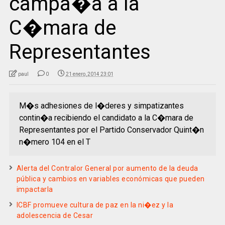
campa�a a la
C�mara de
Representantes
paul
0
21 enero, 2014 23:01
M�s adhesiones de l�deres y simpatizantes
contin�a recibiendo el candidato a la C�mara de
Representantes por el Partido Conservador Quint�n
n�mero 104 en el T
Alerta del Contralor General por aumento de la deuda
pública y cambios en variables económicas que pueden
impactarla
ICBF promueve cultura de paz en la ni�ez y la
adolescencia de Cesar