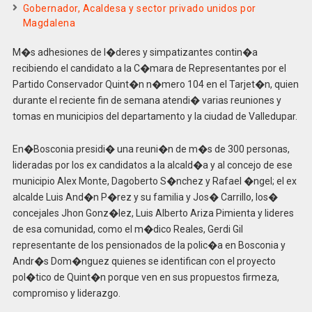
Gobernador, Acaldesa y sector privado unidos por
Magdalena
M�s adhesiones de l�deres y simpatizantes contin�a
recibiendo el candidato a la C�mara de Representantes por el
Partido Conservador Quint�n n�mero 104 en el Tarjet�n, quien
durante el reciente fin de semana atendi� varias reuniones y
tomas en municipios del departamento y la ciudad de Valledupar.
En�Bosconia presidi� una reuni�n de m�s de 300 personas,
lideradas por los ex candidatos a la alcald�a y al concejo de ese
municipio Alex Monte, Dagoberto S�nchez y Rafael �ngel; el ex
alcalde Luis And�n P�rez y su familia y Jos� Carrillo, los�
concejales Jhon Gonz�lez, Luis Alberto Ariza Pimienta y lideres
de esa comunidad, como el m�dico Reales, Gerdi Gil
representante de los pensionados de la polic�a en Bosconia y
Andr�s Dom�nguez quienes se identifican con el proyecto
pol�tico de Quint�n porque ven en sus propuestos firmeza,
compromiso y liderazgo.