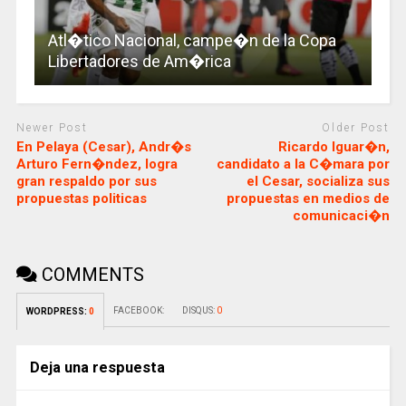
Atl�tico Nacional, campe�n de la Copa
Libertadores de Am�rica
Newer Post
Older Post
En Pelaya (Cesar), Andr�s
Ricardo Iguar�n,
Arturo Fern�ndez, logra
candidato a la C�mara por
gran respaldo por sus
el Cesar, socializa sus
propuestas politicas
propuestas en medios de
comunicaci�n
COMMENTS
FACEBOOK:
DISQUS:
0
WORDPRESS:
0
Deja una respuesta