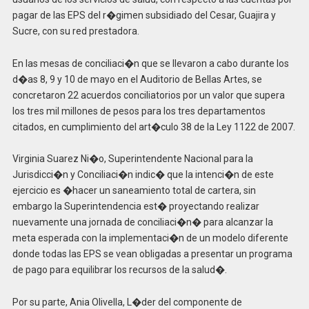
pagar de las EPS del r�gimen subsidiado del Cesar, Guajira y
Sucre, con su red prestadora.
En las mesas de conciliaci�n que se llevaron a cabo durante los
d�as 8, 9 y 10 de mayo en el Auditorio de Bellas Artes, se
concretaron 22 acuerdos conciliatorios por un valor que supera
los tres mil millones de pesos para los tres departamentos
citados, en cumplimiento del art�culo 38 de la Ley 1122 de 2007.
Virginia Suarez Ni�o, Superintendente Nacional para la
Jurisdicci�n y Conciliaci�n indic� que la intenci�n de este
ejercicio es �hacer un saneamiento total de cartera, sin
embargo la Superintendencia est� proyectando realizar
nuevamente una jornada de conciliaci�n� para alcanzar la
meta esperada con la implementaci�n de un modelo diferente
donde todas las EPS se vean obligadas a presentar un programa
de pago para equilibrar los recursos de la salud�.
Por su parte, Ania Olivella, L�der del componente de