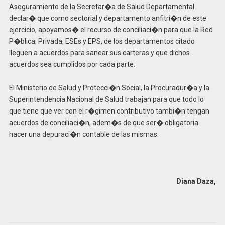
Aseguramiento de la Secretar�a de Salud Departamental
declar� que como sectorial y departamento anfitri�n de este
ejercicio, apoyamos� el recurso de conciliaci�n para que la Red
P�blica, Privada, ESEs y EPS, de los departamentos citado
lleguen a acuerdos para sanear sus carteras y que dichos
acuerdos sea cumplidos por cada parte.
El Ministerio de Salud y Protecci�n Social, la Procuradur�a y la
Superintendencia Nacional de Salud trabajan para que todo lo
que tiene que ver con el r�gimen contributivo tambi�n tengan
acuerdos de conciliaci�n, adem�s de que ser� obligatoria
hacer una depuraci�n contable de las mismas.
Diana Daza,