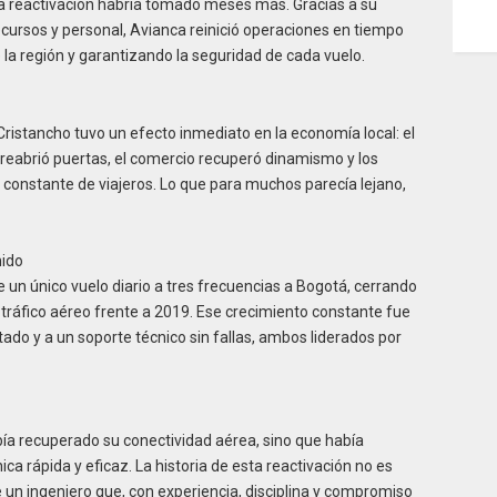
, la reactivación habría tomado meses más. Gracias a su
ecursos y personal, Avianca reinició operaciones en tiempo
 la región y garantizando la seguridad de cada vuelo.
ristancho tuvo un efecto inmediato en la economía local: el
reabrió puertas, el comercio recuperó dinamismo y los
o constante de viajeros. Lo que para muchos parecía lejano,
nido
un único vuelo diario a tres frecuencias a Bogotá, cerrando
 tráfico aéreo frente a 2019. Ese crecimiento constante fue
tado y a un soporte técnico sin fallas, ambos liderados por
ía recuperado su conectividad aérea, sino que había
a rápida y eficaz. La historia de esta reactivación no es
e un ingeniero que, con experiencia, disciplina y compromiso