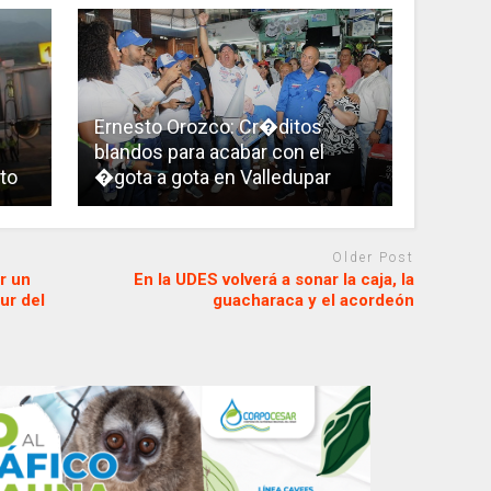
Ernesto Orozco: Cr�ditos
blandos para acabar con el
to
�gota a gota en Valledupar
Older Post
r un
En la UDES volverá a sonar la caja, la
ur del
guacharaca y el acordeón