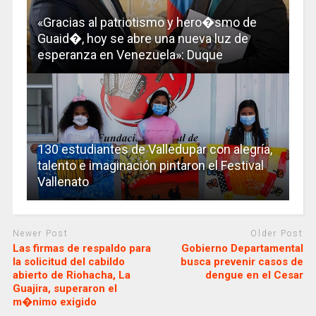
«Gracias al patriotismo y hero�smo de
Guaid�, hoy se abre una nueva luz de
esperanza en Venezuela»: Duque
130 estudiantes de Valledupar con alegría,
talento e imaginación pintaron el Festival
Vallenato
Newer Post
Older Post
Las firmas de respaldo para
Gobierno Departamental
la solicitud del cabildo
busca prevenir casos de
abierto de Riohacha, La
dengue en el Cesar
Guajira, superaron el
m�nimo exigido