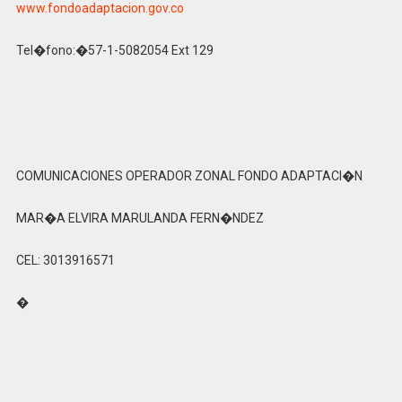
www.fondoadaptacion.gov.co
Tel�fono:�57-1-5082054 Ext 129
COMUNICACIONES OPERADOR ZONAL FONDO ADAPTACI�N
MAR�A ELVIRA MARULANDA FERN�NDEZ
CEL: 3013916571
�