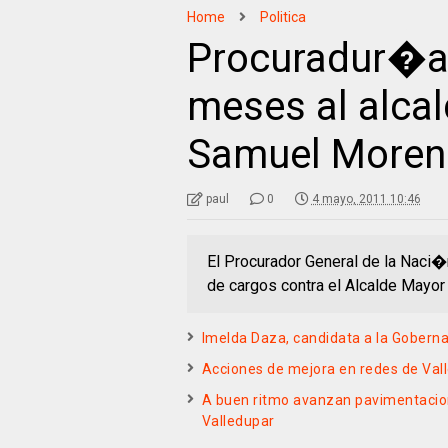
Home
Politica
Procuradur�a
meses al alca
Samuel Moren
paul
0
4 mayo, 2011 10:46
El Procurador General de la Naci
de cargos contra el Alcalde Mayo
Imelda Daza, candidata a la Gobern
Acciones de mejora en redes de Val
A buen ritmo avanzan pavimentacion
Valledupar