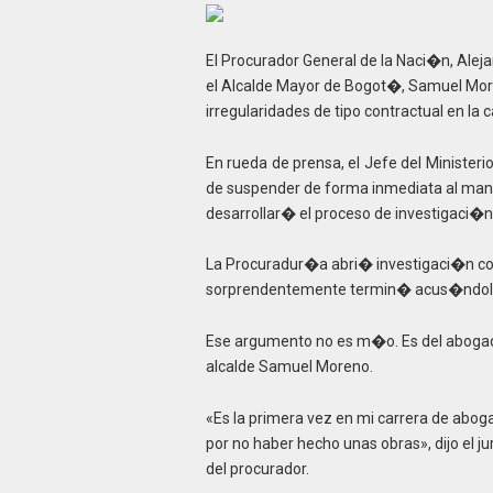
El Procurador General de la Naci�n, Ale
el Alcalde Mayor de Bogot�, Samuel More
irregularidades de tipo contractual en la 
En rueda de prensa, el Jefe del Ministeri
de suspender de forma inmediata al manda
desarrollar� el proceso de investigaci�n
La Procuradur�a abri� investigaci�n con
sorprendentemente termin� acus�ndolo 
Ese argumento no es m�o. Es del abogad
alcalde Samuel Moreno.
«Es la primera vez en mi carrera de abog
por no haber hecho unas obras», dijo el j
del procurador.