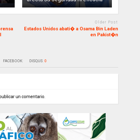
Older Post
prensa
Estados Unidos abati� a Osama Bin Laden
l
en Pakist�n
FACEBOOK:
DISQUS:
0
publicar un comentario.