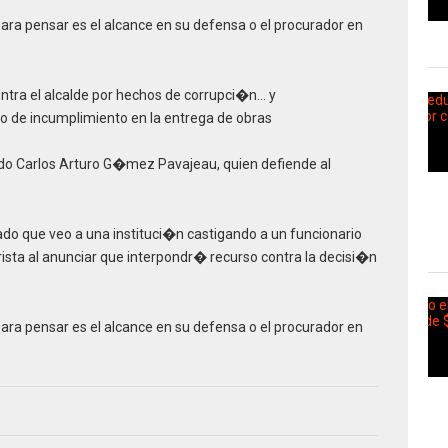
para pensar es el alcance en su defensa o el procurador en
tra el alcalde por hechos de corrupci�n… y
de incumplimiento en la entrega de obras
o Carlos Arturo G�mez Pavajeau, quien defiende al
ado que veo a una instituci�n castigando a un funcionario
urista al anunciar que interpondr� recurso contra la decisi�n
para pensar es el alcance en su defensa o el procurador en