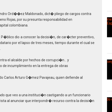
jandro Ord��ez Maldonado, dict� pliego de cargos contra
no Rojas, por su presunta responsabilidad en
capital colombiana.
o P�blico dio a conocer la decisi�n, de car�cter preventivo,
tario por el lapso de tres meses, tiempo durante el cual se
.
tra el alcalde por hechos de corrupci�n… y
de incumplimiento en la entrega de obras
o Carlos Arturo G�mez Pavajeau, quien defiende al
ado que veo a una instituci�n castigando a un funcionario
urista al anunciar que interpondr� recurso contra la decisi�n