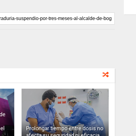
 de
el
Prolongar tiempo entre dosis no
afecta su seguridad ni eficacia