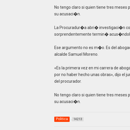
No tengo claro si quien tiene tres meses 
su acusaci�n.
La Procuradur�a abri� investigaci�n con
sorprendentemente termin� acus�ndolo 
Ese argumento no es m�o. Es del abogad
alcalde Samuel Moreno.
«Es la primera vez en mi carrera de abog
por no haber hecho unas obras», dijo el j
del procurador.
No tengo claro si quien tiene tres meses 
su acusaci�n.
Politica
14213