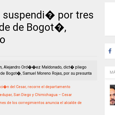
 suspendi� por tres
lde de Bogot�,
o
�n, Alejandro Ord��ez Maldonado, dict� pliego
MÁ
r de Bogot�, Samuel Moreno Rojas, por su presunta
aci�n del Cesar, recorre el departamento
ledupar, San Diego y Chimichagua – Cesar
es de los corregimientos anuncia el alcalde de