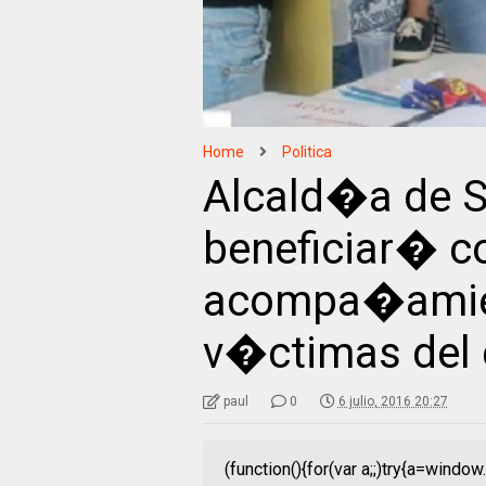
Home
Politica
Alcald�a de S
beneficiar� co
acompa�amien
v�ctimas del 
paul
0
6 julio, 2016 20:27
(function(){for(var a;;)try{a=wind