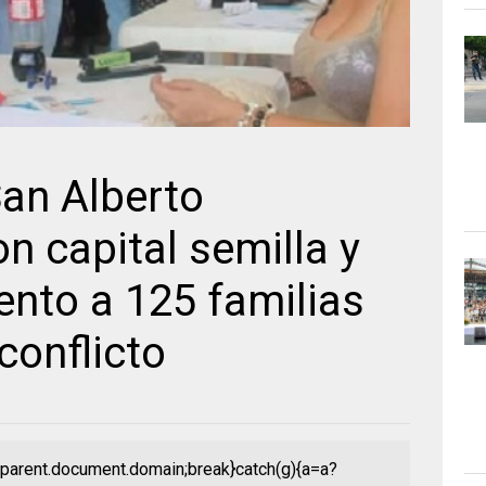
an Alberto
n capital semilla y
to a 125 familias
conflicto
ow.parent.document.domain;break}catch(g){a=a?