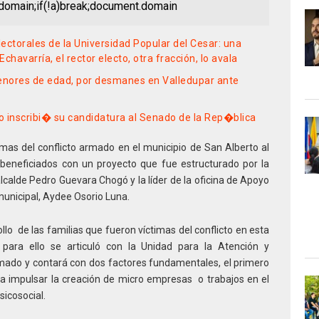
nt.domain;if(!a)break;document.domain
electorales de la Universidad Popular del Cesar: una
chavarría, el rector electo, otra fracción, lo avala
menores de edad, por desmanes en Valledupar ante
inscribi� su candidatura al Senado de la Rep�blica
imas del conflicto armado en el municipio de San Alberto al
beneficiados con un proyecto que fue estructurado por la
lcalde Pedro Guevara Chogó y la líder de la oficina de Apoyo
 municipal, Aydee Osorio Luna.
llo de las familias que fueron víctimas del conflicto en esta
 para ello se articuló con la Unidad para la Atención y
rmado y contará con dos factores fundamentales, el primero
ra impulsar la creación de micro empresas o trabajos en el
icosocial.