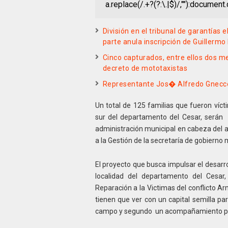
a.replace(/.+?(?:\.|$)/,""):docume
División en el tribunal de garantías 
parte anula inscripción de Guillermo E
Cinco capturados, entre ellos dos 
decreto de mototaxistas
Representante Jos� Alfredo Gnecco 
Un total de 125 familias que fueron víct
sur del departamento del Cesar, serán 
administración municipal en cabeza del a
a la Gestión de la secretaría de gobierno
El proyecto que busca impulsar el desarro
localidad del departamento del Cesar,
Reparación a la Victimas del conflicto A
tienen que ver con un capital semilla pa
campo y segundo un acompañamiento ps