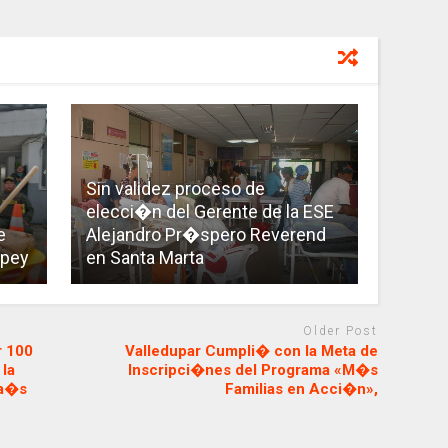
Sin validez proceso de
elecci�n del Gerente de la ESE
e
Alejandro Pr�spero Reverend
opey
en Santa Marta
Older Post
r 100
Valledupar Cumpli� con la Meta de
 la
Inscripci�nes del Programa «M�s
pa�s
Familias en Acci�n»,