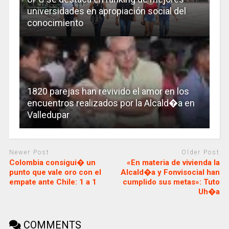
universidades en apropiación social del
conocimiento
1820 parejas han revivido el amor en los
encuentros realizados por la Alcald�a en
Valledupar
Newer Post
Older Post
Colombia consigui� un
«En materia de vivienda la
punto que vale oro con el
Alcald�a y Fonvisocial han
empate ante Chile: 1 a 1
cumplido sus metas»: Tuto
Uh�a
COMMENTS