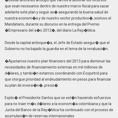
�Desde ahora les anticipo que vamos a destinar los recursos
que sean necesarios dentro de nuestro marco fiscal para sacar
adelante este plan y seguir as� asegurando la buena salud de
nuestra econom�a y de nuestro sector productivo�, sostuvo el
Mandatario, durante su discurso en la entrega del Premio
�Empresario del a�o 2012�, del diario La Rep�blica.
Desde la capital antioque�a, el Jefe de Estado asegur� que el
Gobierno no ha bajado la guardia en el tema de la revaluaci�n.
�Ajustamos nuestro plan financiero del 2013 para disminuir las
necesidades de financiamiento externas en mil millones de
d�lares, y tambi�n estamos coordinando con Ecopetrol para
que otorgue prioridad al endeudamiento en pesos para financiar
su plan de inversi�n�, precis�.
Explic� el Presidente Santos que se est�n haciendo esfuerzos
para no traer m�s d�lares a la econom�a colombiana y que la
Junta del Banco de la Rep�blica ha continuado con el proceso de
acumulaci�n de reservas internacionales.