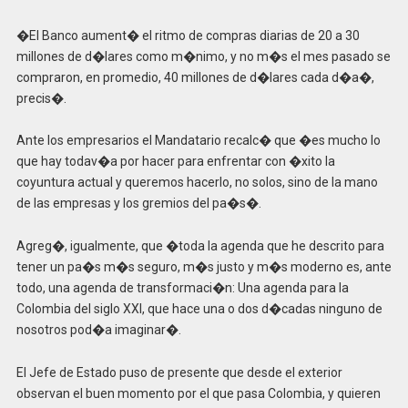
�El Banco aument� el ritmo de compras diarias de 20 a 30
millones de d�lares como m�nimo, y no m�s el mes pasado se
compraron, en promedio, 40 millones de d�lares cada d�a�,
precis�.
Ante los empresarios el Mandatario recalc� que �es mucho lo
que hay todav�a por hacer para enfrentar con �xito la
coyuntura actual y queremos hacerlo, no solos, sino de la mano
de las empresas y los gremios del pa�s�.
Agreg�, igualmente, que �toda la agenda que he descrito para
tener un pa�s m�s seguro, m�s justo y m�s moderno es, ante
todo, una agenda de transformaci�n: Una agenda para la
Colombia del siglo XXI, que hace una o dos d�cadas ninguno de
nosotros pod�a imaginar�.
El Jefe de Estado puso de presente que desde el exterior
observan el buen momento por el que pasa Colombia, y quieren