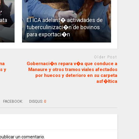
°
ata
El ICA adelant� actividades de
tuberculinizaci�n de bovinos
para exportaci�n
Older Post
na
Gobernaci�n repara v�a que conduce a
s y
Manaure y otros tramos viales afectados
por huecos y deterioro en su carpeta
asf�ltica
FACEBOOK:
DISQUS:
0
publicar un comentario.