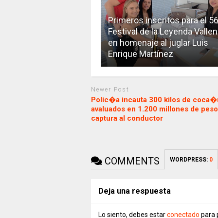
Primeros inscritos para el 56
Festival de la Leyenda Vallen
en homenaje al juglar Luis
Enrique Martínez
Newer Post
Polic�a incauta 300 kilos de coca�
avaluados en 1.200 millones de peso
captura al conductor
COMMENTS
WORDPRESS:
0
Deja una respuesta
Lo siento, debes estar
conectado
para 