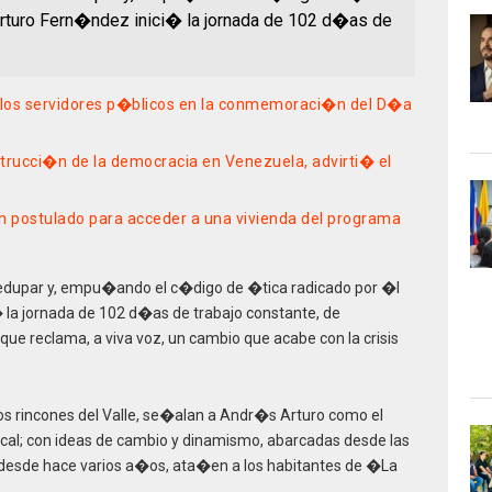
rturo Fern�ndez inici� la jornada de 102 d�as de
 los servidores p�blicos en la conmemoraci�n del D�a
trucci�n de la democracia en Venezuela, advirti� el
n postulado para acceder a una vivienda del programa
 Valledupar y, empu�ando el c�digo de �tica radicado por �l
la jornada de 102 d�as de trabajo constante, de
que reclama, a viva voz, un cambio que acabe con la crisis
os rincones del Valle, se�alan a Andr�s Arturo como el
ocal; con ideas de cambio y dinamismo, abarcadas desde las
 desde hace varios a�os, ata�en a los habitantes de �La