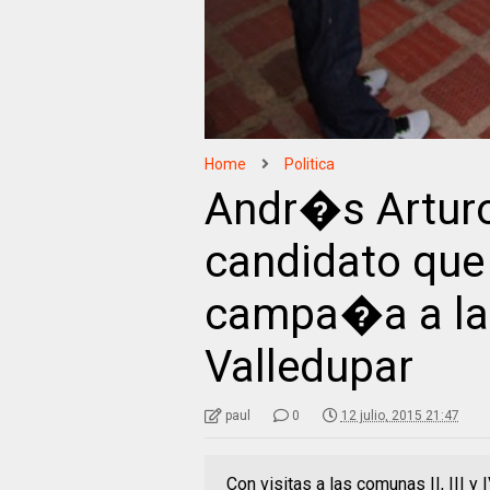
Home
Politica
Andr�s Arturo
candidato que 
campa�a a la
Valledupar
paul
0
12 julio, 2015 21:47
Con visitas a las comunas II, III