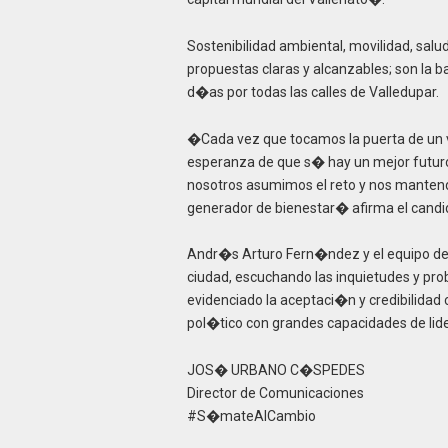
Sostenibilidad ambiental, movilidad, sal
propuestas claras y alcanzables; son l
d�as por todas las calles de Valledupar.
�Cada vez que tocamos la puerta de un 
esperanza de que s� hay un mejor futuro
nosotros asumimos el reto y nos mantend
generador de bienestar� afirma el candid
Andr�s Arturo Fern�ndez y el equipo de
ciudad, escuchando las inquietudes y pr
evidenciado la aceptaci�n y credibilidad 
pol�tico con grandes capacidades de lide
JOS� URBANO C�SPEDES
Director de Comunicaciones
#S�mateAlCambio