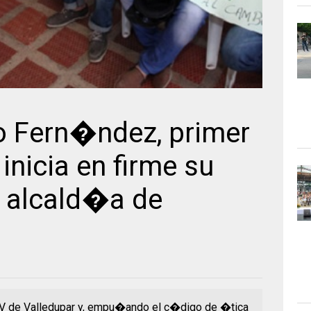
 Fern�ndez, primer
inicia en firme su
 alcald�a de
 y IV de Valledupar y, empu�ando el c�digo de �tica