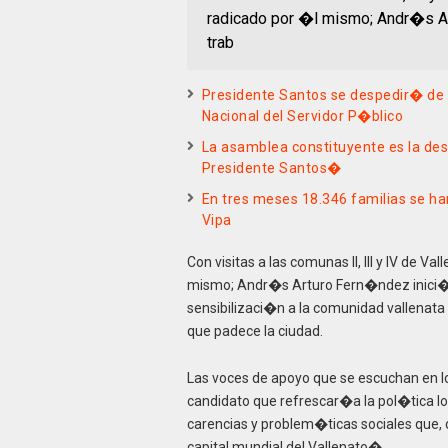
radicado por �l mismo; Andr�s A
trab
Presidente Santos se despedir� de
Nacional del Servidor P�blico
La asamblea constituyente es la des
Presidente Santos�
En tres meses 18.346 familias se ha
Vipa
Con visitas a las comunas II, III y IV de
mismo; Andr�s Arturo Fern�ndez inici� 
sensibilizaci�n a la comunidad vallenata 
que padece la ciudad.
Las voces de apoyo que se escuchan en l
candidato que refrescar�a la pol�tica l
carencias y problem�ticas sociales que,
capital mundial del Vallenato�.