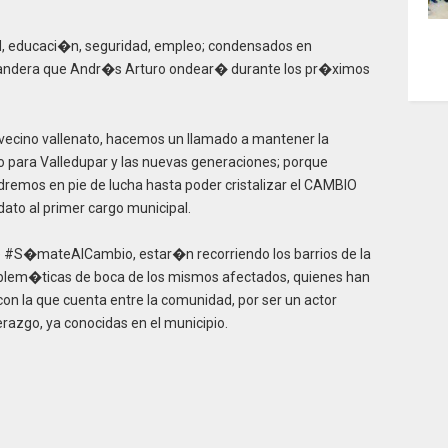
ud, educaci�n, seguridad, empleo; condensados en
a bandera que Andr�s Arturo ondear� durante los pr�ximos
vecino vallenato, hacemos un llamado a mantener la
 para Valledupar y las nuevas generaciones; porque
remos en pie de lucha hasta poder cristalizar el CAMBIO
ato al primer cargo municipal.
 #S�mateAlCambio, estar�n recorriendo los barrios de la
oblem�ticas de boca de los mismos afectados, quienes han
con la que cuenta entre la comunidad, por ser un actor
razgo, ya conocidas en el municipio.