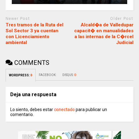
Newer Post
Older Post
Tres tramos de la Ruta del
Alcald�a de Valledupar
Sol Sector 3 ya cuentan
capacit� en manualidades
con Licenciamiento
a las internas de la C�rcel
ambiental
Judicial
COMMENTS
FACEBOOK:
DISQUS:
0
WORDPRESS:
0
Deja una respuesta
Lo siento, debes estar
conectado
para publicar un
comentario.