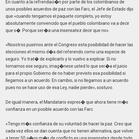
En cuanto a la refrendaci�n por parte de los colombianos de
unos posibles acuerdos de paz con las Farc, el Jefe de Estado dijo
que «cuando tengamos el paquete completo, yo estoy
absolutamente convencido que el pueblo colombiano va a decir
que s�. Porque ser�a una insensatez decir que no».
«Nosotros pusimos ante el Congreso esta posibilidad de hacer las
elecciones el mismo d�a del referendo como una especie de
seguro. Yo trat� de explicarlo y lo vuelvo a explicar. Si no
tomamos ese seguro, imag�nese usted lo que ser�a el juicio
para el propio Gobierno de no haber previsto esa posibilidad si
llegamos a un acuerdo. En cambio, si no llegamos a un acuerdo
pues no se hace uso de esa Ley, nadie pierde», sostuvo.
De igual manera, el Mandatario expres� que ahora tiene m�s
confianza en un posible acuerdo con las Farc.
«Tengo m�s confianza de su voluntad de hacer la paz. Creo que
cada vez ellos se dan cuenta que no tienen alternativa, que volver
a tener 50 a�os m�s de conflicto es una insensatez desde todo