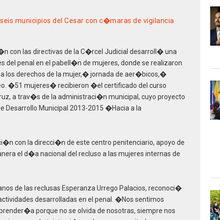
seis municipios del Cesar con c�maras de vigilancia
n con las directivas de la C�rcel Judicial desarroll� una
s del penal en el pabell�n de mujeres, donde se realizaron
 a los derechos de la mujer,� jornada de aer�bicos,�
seo. �51 mujeres� recibieron �el certificado del curso
uz, a trav�s de la administraci�n municipal, cuyo proyecto
e Desarrollo Municipal 2013-2015 �Hacia a la
i�n con la direcci�n de este centro penitenciario, apoyo de
nera el d�a nacional del recluso a las mujeres internas de
nos de las reclusas Esperanza Urrego Palacios, reconoci�
actividades desarrolladas en el penal. �Nos sentimos
rprender�a porque no se olvida de nosotras, siempre nos