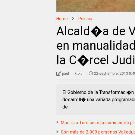
Home
Politica
Alcald�a de V
en manualidade
la C�rcel Judi
paul
0
22 septiembre, 2013 8:4
El Gobierno de la Transformaci�n 
desarroll� una variada programaci
de
Mauricio Toro se posesionó como pr
Con más de 2.000 personas Valledupa