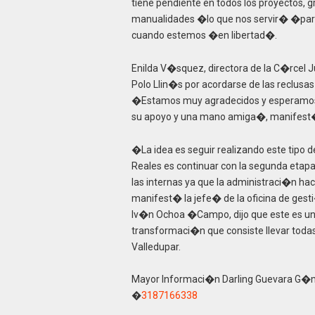
tiene pendiente en todos los proyectos, 
manualidades �lo que nos servir� �para 
cuando estemos �en libertad�.
Enilda V�squez, directora de la C�rcel
Polo Llin�s por acordarse de las reclusas
�Estamos muy agradecidos y esperamos co
su apoyo y una mano amiga�, manifest� 
�La idea es seguir realizando este tipo d
Reales es continuar con la segunda etapa
las internas ya que la administraci�n h
manifest� la jefe� de la oficina de gest
Iv�n Ochoa �Campo, dijo que este es un 
transformaci�n que consiste llevar todas
Valledupar.
Mayor Informaci�n Darling Guevara G�m
�
3187166338