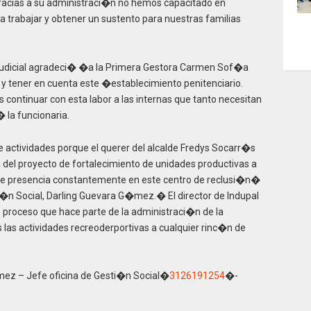
gracias a su administraci�n no hemos capacitado en
trabajar y obtener un sustento para nuestras familias
 Judicial agradeci� �a la Primera Gestora Carmen Sof�a
 y tener en cuenta este �establecimiento penitenciario.
ntinuar con esta labor a las internas que tanto necesitan
la funcionaria.
e actividades porque el querer del alcalde Fredys Socarr�s
 del proyecto de fortalecimiento de unidades productivas a
ace presencia constantemente en este centro de reclusi�n�
i�n Social, Darling Guevara G�mez.� El director de Indupal
proceso que hace parte de la administraci�n de la
 las actividades recreoderportivas a cualquier rinc�n de
ez – Jefe oficina de Gesti�n Social�
3126191254
�-