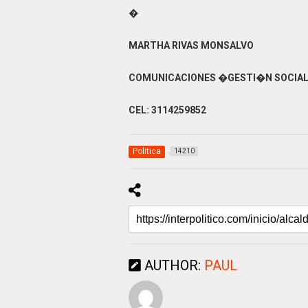
�
MARTHA RIVAS MONSALVO
COMUNICACIONES �GESTI�N SOCIA
CEL: 3114259852
Politica
14210
AUTHOR:
PAUL