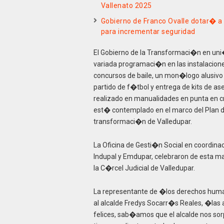
Vallenato 2025
Gobierno de Franco Ovalle dotar� a 
para incrementar seguridad
El Gobierno de la Transformaci�n en uni�
variada programaci�n en las instalacione
concursos de baile, un mon�logo alusivo
partido de f�tbol y entrega de kits de a
realizado en manualidades en punta en cr
est� contemplado en el marco del Plan d
transformaci�n de Valledupar.
La Oficina de Gesti�n Social en coordinac
Indupal y Emdupar, celebraron de esta ma
la C�rcel Judicial de Valledupar.
La representante de �los derechos huma
al alcalde Fredys Socarr�s Reales, �las 
felices, sab�amos que el alcalde nos so