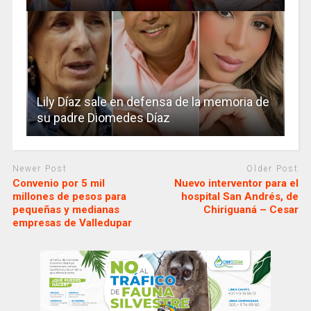
Lily Díaz sale en defensa de la memoria de
su padre Diomedes Díaz
Newer Post
Older Post
Convenio por 5 mil
Nuevo interventor para el
millones de pesos para
hospital San Andrés, de
pequeñas y medianas
Chiriguaná – Cesar
empresas de Valledupar