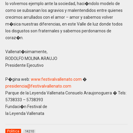
lo volvemos ejemplo ante la sociedad, haci�ndolo modelo de
como se subsanan los agravios y malentendidos entre quienes
crecimos arrullados con el amor – amor y sabemos volver
m�sica nuestras diferencias, en este Valle de luz donde todos
los disgustos son fraternales y sabemos perdonarnos de
coraz�n.
Vallenat�simamente,
RODOLFO MOLINA ARAUJO
Presidente Ejecutivo
P�gina web:
www.festivalvallenato.com
�
presidencia@festivalvallenato.com
Parque de la Leyenda Vallenata Consuelo Araujonoguera � Tels:
5738333 – 5738393
Fundaci�n Festival de
la Leyenda Vallenata
Politica
14210