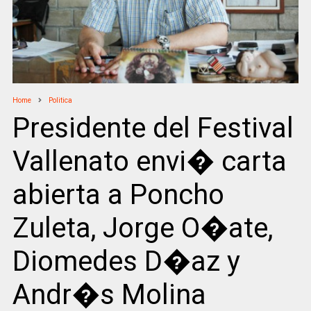
Home
Politica
Presidente del Festival
Vallenato envi� carta
abierta a Poncho
Zuleta, Jorge O�ate,
Diomedes D�az y
Andr�s Molina