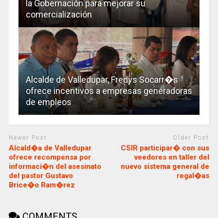
la Gobernación para mejorar su
comercialización
Alcalde de Valledupar, Fredys Socarr�s
ofrece incentivos a empresas generadoras
de empleos
Newer Post
Older Post
Alcald�a de Valledupar
CSIR participar� con sus
ofrece recompensa por
veedores en taller del
informaci�n del asesinato
nuevo sistema general de
del pastor Gustavo
regal�as
Brice�o Ram�rez
COMMENTS