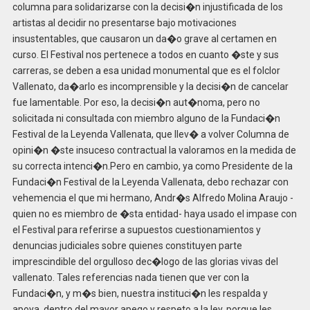
columna para solidarizarse con la decisi�n injustificada de los
artistas al decidir no presentarse bajo motivaciones
insustentables, que causaron un da�o grave al certamen en
curso. El Festival nos pertenece a todos en cuanto �ste y sus
carreras, se deben a esa unidad monumental que es el folclor
Vallenato, da�arlo es incomprensible y la decisi�n de cancelar
fue lamentable. Por eso, la decisi�n aut�noma, pero no
solicitada ni consultada con miembro alguno de la Fundaci�n
Festival de la Leyenda Vallenata, que llev� a volver Columna de
opini�n �ste insuceso contractual la valoramos en la medida de
su correcta intenci�n.Pero en cambio, ya como Presidente de la
Fundaci�n Festival de la Leyenda Vallenata, debo rechazar con
vehemencia el que mi hermano, Andr�s Alfredo Molina Araujo -
quien no es miembro de �sta entidad- haya usado el impase con
el Festival para referirse a supuestos cuestionamientos y
denuncias judiciales sobre quienes constituyen parte
imprescindible del orgulloso dec�logo de las glorias vivas del
vallenato. Tales referencias nada tienen que ver con la
Fundaci�n, y m�s bien, nuestra instituci�n les respalda y
apoya, dentro del mayor apego y respeto a la ley, porque les