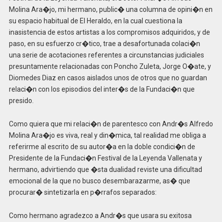
Molina Ara�jo, mi hermano, public� una columna de opini�n en
su espacio habitual de El Heraldo, en la cual cuestiona la
inasistencia de estos artistas a los compromisos adquiridos, y de
paso, en su esfuerzo cr�tico, trae a desafortunada colaci�n
una serie de acotaciones referentes a circunstancias judiciales
presuntamente relacionadas con Poncho Zuleta, Jorge O�ate, y
Diomedes Diaz en casos aislados unos de otros que no guardan
relaci�n con los episodios del inter�s de la Fundaci�n que
presido.
Como quiera que mi relaci�n de parentesco con Andr�s Alfredo
Molina Ara�jo es viva, real y din�mica, tal realidad me obliga a
referirme al escrito de su autor�a en la doble condici�n de
Presidente de la Fundaci�n Festival de la Leyenda Vallenata y
hermano, advirtiendo que �sta dualidad reviste una dificultad
emocional de la que no busco desembarazarme, as� que
procurar� sintetizarla en p�rrafos separados:
Como hermano agradezco a Andr�s que usara su exitosa