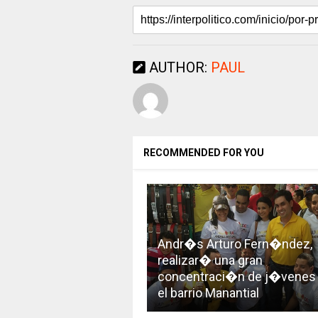
AUTHOR:
PAUL
RECOMMENDED FOR YOU
Andr�s Arturo Fern�ndez,
realizar� una gran
concentraci�n de j�venes
el barrio Manantial