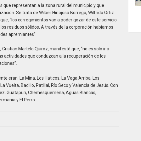
es que representan a la zona rural del municipio y que
zación. Se trata de Wilber Hinojosa Borrego, Wilfrido Ortiz
 que, “los corregimientos van a poder gozar de este servicio
los residuos sólidos. A través de la corporación habíamos
ades apremiantes”.
, Cristian Martelo Quiroz, manifestó que, “no es solo ir a
ras actividades que conduzcan a la recuperación de los
aciones”.
nte eran: La Mina, Los Haticos, La Vega Arriba, Los
La Vuelta, Badillo, Patillal, Río Seco y Valencia de Jesús. Con
nquez, Guatapurí, Chemesquemena, Aguas Blancas,
ermania y El Perro.