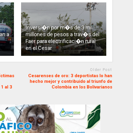
Inversi�n por m�s de 3 mil
an a
millones de pesos a trav�s del
Faer para electrificaci�n rural
en el Cesar
Older Post
íctimas
Cesarenses de oro: 3 deportistas lo han
hecho mejor y contribuido al triunfo de
1 al 3
Colombia en los Bolivarianos