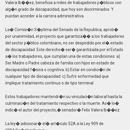
Valera Ib��ez, beneficia a miles de trabajadores p�blicos con
alg�n grado de discapacidad, que hoy son discriminados. Y
puedan acceder a la carrera administrativa.
La� Comisi�n S�ptima del Senado de la Republica, aprob�
por unanimidad, el proyecto que garantiza�� a los trabajadores
del sector p�blico colombiano, no ser despedido por el� estado
de discapacidad .Este derecho� ser� garantizada por el Estado
a� los trabajadores, que cumplan una de estas condiciones: a)
Ser Madre o Padre cabeza de familia con hijos en estado de
discapacidad f�sica o cognitiva. b) Estar en condici�n de
cualquier tipo de discapacidad. c) Sufrir enfermedad que
implique tratamiento continuo o de tipo terminal.
Estos trabajadores mantendr�n su vinculaci�n laboral hasta la
culminaci�n del tratamiento respectivo o la muerte. As� lo�
indic� el autor del proyecto,� senador� Felix Valera Ib��ez.
La ley� adicionar� el� art�culo 52A a la Ley 909 de