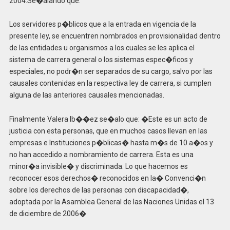
2004.Se�alando que:
Los servidores p�blicos que a la entrada en vigencia de la
presente ley, se encuentren nombrados en provisionalidad dentro
de las entidades u organismos a los cuales se les aplica el
sistema de carrera general o los sistemas espec�ficos y
especiales, no podr�n ser separados de su cargo, salvo por las
causales contenidas en la respectiva ley de carrera, si cumplen
alguna de las anteriores causales mencionadas.
Finalmente Valera Ib��ez se�alo que: �Este es un acto de
justicia con esta personas, que en muchos casos llevan en las
empresas e Instituciones p�blicas� hasta m�s de 10 a�os y
no han accedido a nombramiento de carrera. Esta es una
minor�a invisible� y discriminada. Lo que hacemos es
reconocer esos derechos� reconocidos en la� Convenci�n
sobre los derechos de las personas con discapacidad�,
adoptada por la Asamblea General de las Naciones Unidas el 13
de diciembre de 2006�