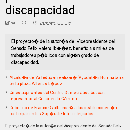
discapacidad
paul
0
12 diciembre, 2013 15:25
El proyecto� de la autor�a del Vicepresidente del
Senado Felix Valera Ib��ez, beneficia a miles de
trabajadores p�blicos con alg�n grado de
discapacidad,
Alcald�a de Valledupar realizar� ‘Ayudat�n Humnataria’
en la plaza Alfonso L�pez
Cinco aspirantes del Centro Democrático buscan
representar al Cesar en la Cámara
Gobierno de Franco Ovalle inst� a las instituciones �a
participar en los Sup�rate Intercolegiados
El proyecto� de la autor�a del Vicepresidente del Senado Felix