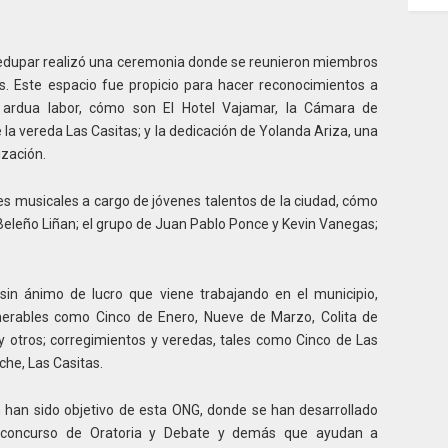
ledupar realizó una ceremonia donde se reunieron miembros
es. Este espacio fue propicio para hacer reconocimientos a
ardua labor, cómo son El Hotel Vajamar, la Cámara de
la vereda Las Casitas; y la dedicación de Yolanda Ariza, una
ización.
s musicales a cargo de jóvenes talentos de la ciudad, cómo
Beleño Liñan; el grupo de Juan Pablo Ponce y Kevin Vanegas;
sin ánimo de lucro que viene trabajando en el municipio,
ulnerables como Cinco de Enero, Nueve de Marzo, Colita de
r y otros; corregimientos y veredas, tales como Cinco de Las
he, Las Casitas.
n han sido objetivo de esta ONG, donde se han desarrollado
o, concurso de Oratoria y Debate y demás que ayudan a