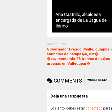
Ana Castrillo, alcaldesa
encargada de La Jagua de
Ibirico
Newer Post
Gobernador Franco Ovalle, cumplie
anuncios de campa�a, est�
�pavimentando 28 tramos de v�as
urbanas en Valledupar�
COMMENTS
WORDPRESS:
0
Deja una respuesta
Lo siento, debes estar
conectado
para 