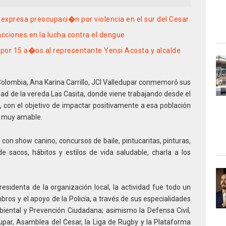
presa preocupaci�n por violencia en el sur del Cesar
acciones en la lucha contra el dengue
 por 15 a�os al representante Yensi Acosta y alcalde
 Colombia, Ana Karina Carrillo, JCI Valledupar conmemoró sus
dad de la vereda Las Casita, donde viene trabajando desde el
, con el objetivo de impactar positivamente a esa población
e muy amable.
 con show canino, concursos de baile, pintucaritas, pinturas,
e sacos, hábitos y estilos de vida saludable, charla a los
residenta de la organización local, la actividad fue todo un
mbros y el apoyo de la Policía, a través de sus especialidades
biental y Prevención Ciudadana; asimismo la Defensa Civil,
upar, Asamblea del Cesar, la Liga de Rugby y la Plataforma