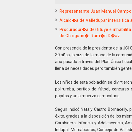
Representante Juan Manuel Campo ex
Alcald�a de Valledupar intensifica 
Procuradur�a destituye e inhabilita
de Chiriguan�, Ram�n D�az
Con presencia de la presidenta de la JCI
30 años; lo hizo de la mano de la comuni
año pasado a través del Plan Único Local
llena de necesidades pero también gent
Los niños de esta población se divirtieron
polirumba, partido de fútbol, concurso d
papitos y un almuerzo comunitario.
Según indicó Nataly Castro Bornacelly, p
éxito, gracias a la disposición de los mie
Carabinero, Infancia y Adolescencia, Am
Indupal, Mercabastos, Concejo de Valled