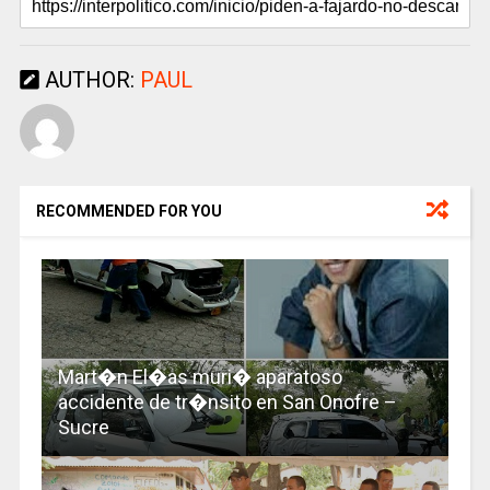
AUTHOR:
PAUL
RECOMMENDED FOR YOU
Mart�n El�as muri� aparatoso
accidente de tr�nsito en San Onofre –
Sucre