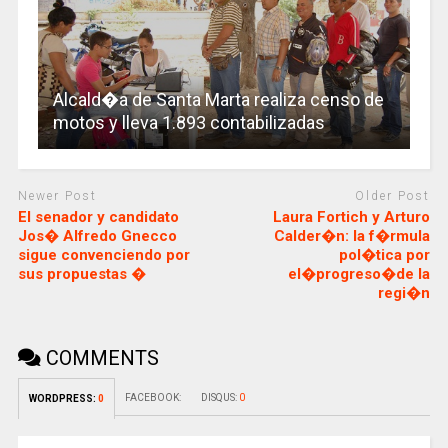
Alcald�a de Santa Marta realiza censo de
motos y lleva 1.893 contabilizadas
Newer Post
Older Post
El senador y candidato
Laura Fortich y Arturo
Jos� Alfredo Gnecco
Calder�n: la f�rmula
sigue convenciendo por
pol�tica por
sus propuestas �
el�progreso�de la
regi�n
COMMENTS
FACEBOOK:
DISQUS:
0
WORDPRESS:
0