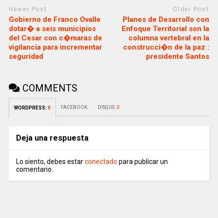
Newer Post
Older Post
Gobierno de Franco Ovalle
Planes de Desarrollo con
dotar� a seis municipios
Enfoque Territorial son la
del Cesar con c�maras de
columna vertebral en la
vigilancia para incrementar
construcci�n de la paz :
seguridad
presidente Santos
COMMENTS
FACEBOOK:
DISQUS:
0
WORDPRESS:
0
Deja una respuesta
Lo siento, debes estar
conectado
para publicar un
comentario.