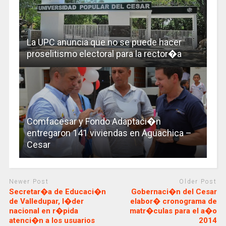
La UPC anuncia que no se puede hacer
proselitismo electoral para la rector�a
Comfacesar y Fondo Adaptaci�n
entregaron 141 viviendas en Aguachica –
Cesar
Newer Post
Older Post
Secretar�a de Educaci�n
Gobernaci�n del Cesar
de Valledupar, l�der
elabor� cronograma de
nacional en r�pida
matr�culas para el a�o
atenci�n a los usuarios
2014