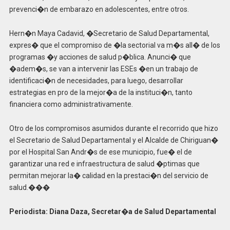
prevenci�n de embarazo en adolescentes, entre otros.
Hern�n Maya Cadavid, �Secretario de Salud Departamental,
expres� que el compromiso de �la sectorial va m�s all� de los
programas �y acciones de salud p�blica. Anunci� que
�adem�s, se van a intervenir las ESEs �en un trabajo de
identificaci�n de necesidades, para luego, desarrollar
estrategias en pro de la mejor�a de la instituci�n, tanto
financiera como administrativamente.
Otro de los compromisos asumidos durante el recorrido que hizo
el Secretario de Salud Departamental y el Alcalde de Chiriguan�
por el Hospital San Andr�s de ese municipio, fue� el de
garantizar una red e infraestructura de salud �ptimas que
permitan mejorar la� calidad en la prestaci�n del servicio de
salud.��
�
Periodista: Diana Daza, Secretar�a de Salud Departamental