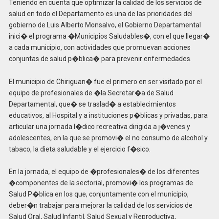
Teniendo en cuenta que optimizar la calidad de los servicios de
salud en todo el Departamento es una de las prioridades del
gobierno de Luis Alberto Monsalvo, el Gobierno Departamental
inici� el programa �Municipios Saludables�, con el que llegar�
a cada municipio, con actividades que promuevan acciones
conjuntas de salud p�blica� para prevenir enfermedades.
El municipio de Chiriguan� fue el primero en ser visitado por el
equipo de profesionales de �la Secretar�a de Salud
Departamental, que� se traslad� a establecimientos
educativos, al Hospital y a instituciones p�blicas y privadas, para
articular una jornada l�dico recreativa dirigida a j�venes y
adolescentes, en la que se promovi� el no consumo de alcohol y
tabaco, la dieta saludable y el ejercicio f�sico.
En la jornada, el equipo de �profesionales� de los diferentes
�componentes de la sectorial, promovi� los programas de
Salud P�blica en los que, conjuntamente con el municipio,
deber�n trabajar para mejorar la calidad de los servicios de
Salud Oral, Salud Infantil, Salud Sexual y Reproductiva,