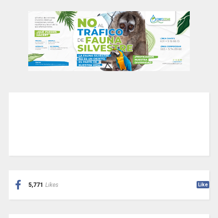
5,771
Likes
Like