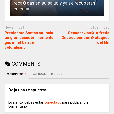
reca�das en su salud y ya se recuperan
en casa
Newer Post
Older Post
Presidente Santos anuncia
Senador Jos� Alfredo
un gran descubrimiento de
Gnecco conden� ataques
gas en el Caribe
del Eln
colombiano
COMMENTS
FACEBOOK:
DISQUS:
0
WORDPRESS:
0
Deja una respuesta
Lo siento, debes estar
conectado
para publicar un
comentario.