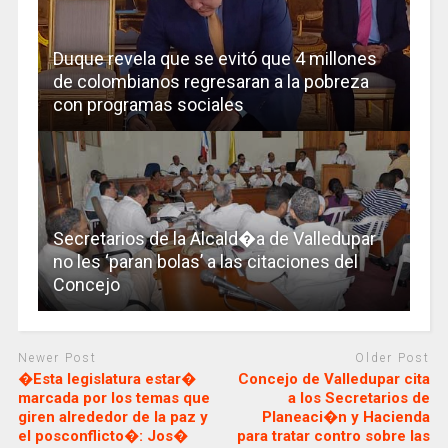
Duque revela que se evitó que 4 millones
de colombianos regresaran a la pobreza
con programas sociales
Secretarios de la Alcald�a de Valledupar
no les ‘paran bolas’ a las citaciones del
Concejo
Newer Post
Older Post
�Esta legislatura estar�
Concejo de Valledupar cita
marcada por los temas que
a los Secretarios de
giren alrededor de la paz y
Planeaci�n y Hacienda
el posconflicto�: Jos�
para tratar contro sobre las