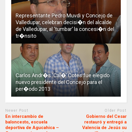
Representante Pedro Muvdi y Concejo de
Valledupar, celebran decisi�n del alcalde
de Valledupar, al ‘tumbar’ la concesi�n del
tr�nsito
Carlos Andr�s ‘Cal�’ Cotes fue elegido
nuevo presidente del Concejo para el
per�odo 2013
Newer Post
Older Post
En intercambio de
Gobierno del Cesar
baloncesto, escuela
restauró y entregó a
deportiva de Agucahica –
Valencia de Jesús su