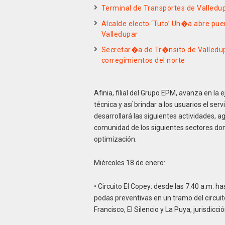
Terminal de Transportes de Valledu
Alcalde electo ‘Tuto’ Uh�a abre puer
Valledupar
Secretar�a de Tr�nsito de Valledupa
corregimientos del norte
Afinia, filial del Grupo EPM, avanza en la
técnica y así brindar a los usuarios el se
desarrollará las siguientes actividades,
comunidad de los siguientes sectores dond
optimización.
Miércoles 18 de enero:
• Circuito El Copey: desde las 7:40 a.m. h
podas preventivas en un tramo del circuito
Francisco, El Silencio y La Puya, jurisdicci