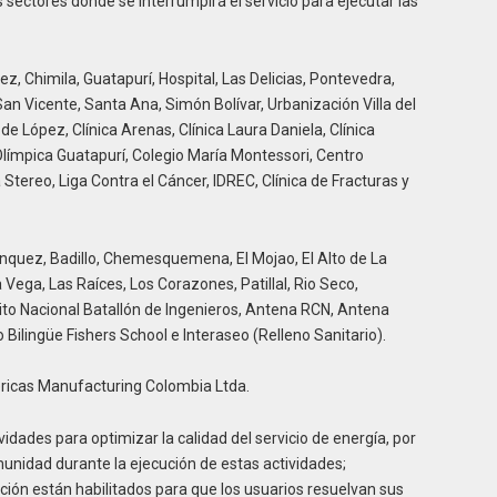
 sectores donde se interrumpirá el servicio para ejecutar las
ez, Chimila, Guatapurí, Hospital, Las Delicias, Pontevedra,
n Vicente, Santa Ana, Simón Bolívar, Urbanización Villa del
e López, Clínica Arenas, Clínica Laura Daniela, Clínica
Olímpica Guatapurí, Colegio María Montessori, Centro
Stereo, Liga Contra el Cáncer, IDREC, Clínica de Fracturas y
anquez, Badillo, Chemesquemena, El Mojao, El Alto de La
La Vega, Las Raíces, Los Corazones, Patillal, Rio Seco,
ito Nacional Batallón de Ingenieros, Antena RCN, Antena
Bilingüe Fishers School e Interaseo (Relleno Sanitario).
méricas Manufacturing Colombia Ltda.
idades para optimizar la calidad del servicio de energía, por
unidad durante la ejecución de estas actividades;
ción están habilitados para que los usuarios resuelvan sus