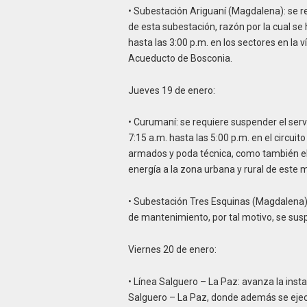
• Subestación Ariguaní (Magdalena): se re
de esta subestación, razón por la cual se
hasta las 3:00 p.m. en los sectores en la 
Acueducto de Bosconia.
Jueves 19 de enero:
• Curumaní: se requiere suspender el serv
7:15 a.m. hasta las 5:00 p.m. en el circui
armados y poda técnica, como también el 
energía a la zona urbana y rural de este m
• Subestación Tres Esquinas (Magdalena): 
de mantenimiento, por tal motivo, se susp
Viernes 20 de enero:
• Línea Salguero – La Paz: avanza la inst
Salguero – La Paz, donde además se ejec