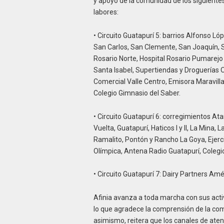
y apoyo de la comunidad de los siguientes
labores:
• Circuito Guatapurí 5: barrios Alfonso Lóp
San Carlos, San Clemente, San Joaquín, Sa
Rosario Norte, Hospital Rosario Pumarejo d
Santa Isabel, Supertiendas y Droguerías 
Comercial Valle Centro, Emisora Maravilla 
Colegio Gimnasio del Saber.
• Circuito Guatapurí 6: corregimientos At
Vuelta, Guatapurí, Haticos I y II, La Mina, 
Ramalito, Pontón y Rancho La Goya, Ejerc
Olímpica, Antena Radio Guatapurí, Colegio 
• Circuito Guatapurí 7: Dairy Partners A
Afinia avanza a toda marcha con sus activ
lo que agradece la comprensión de la com
asimismo, reitera que los canales de aten