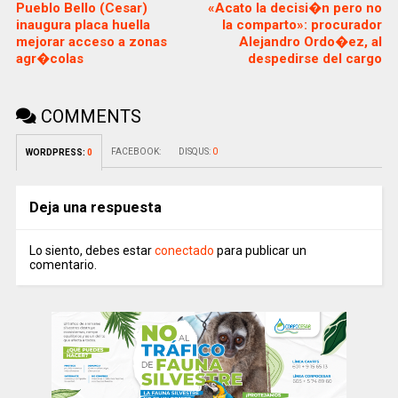
Pueblo Bello (Cesar)
«Acato la decisi�n pero no
inaugura placa huella
la comparto»: procurador
mejorar acceso a zonas
Alejandro Ordo�ez, al
agr�colas
despedirse del cargo
COMMENTS
FACEBOOK:
DISQUS:
0
WORDPRESS:
0
Deja una respuesta
Lo siento, debes estar
conectado
para publicar un
comentario.