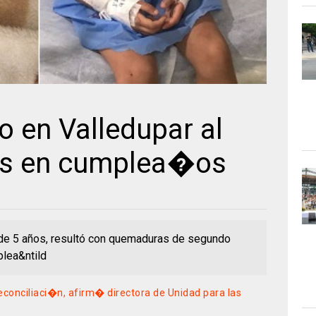
en Valledupar al
os en cumplea�os
 de 5 años, resultó con quemaduras de segundo
plea&ntild
conciliaci�n, afirm� directora de Unidad para las