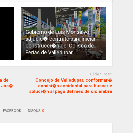
Gobierno de Luis Monsalvo
adjudic� contrato para iniciar
construcci�n del Coliseo de
Ferias de Valledupar
Older Post
a de
Concejo de Valledupar, conformar�
n Jos�
comisi�n accidental para buscarle
soluci�n al pago del mes de diciembre
FACEBOOK:
DISQUS:
0