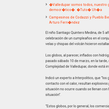
�Valledupar somos todos, nuestro go
democr�tico�: �Tuto� Uh�a
Campesinos de Codazzi y Pueblo Bell
Arturo Fern�ndez
El niño Santiago Quintero Medina, de 5 a
celebración de un cumpleaños en el conju
velas y chispas del volcán hicieron estalla
Los globos, al parecer, inflados con hidró
pasado sábado 10 de marzo, en la tarde, s
Complejidad de Valledupar, donde está in
Indicó un experto a Interpolitico, que “lo
contacto con el calor, resultan explosivos
situación no ocurre cuando se llenan con h
situación”.
“Estos globos, por lo general, los comercia