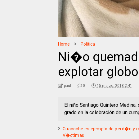
Home
Politica
Ni�o quemado 
explotar glob
paul
0
15 marzo, 2018 2:41
El niño Santiago Quintero Medina,
grado en la celebración de un cum
Guacoche es ejemplo de perd�n y re
V�ctimas