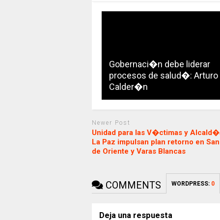
Gobernaci�n debe liderar
procesos de salud�: Arturo
Calder�n
Newer Post
Unidad para las V�ctimas y Alcald�
La Paz impulsan plan retorno en Sa
de Oriente y Varas Blancas
COMMENTS
WORDPRESS:
0
Deja una respuesta