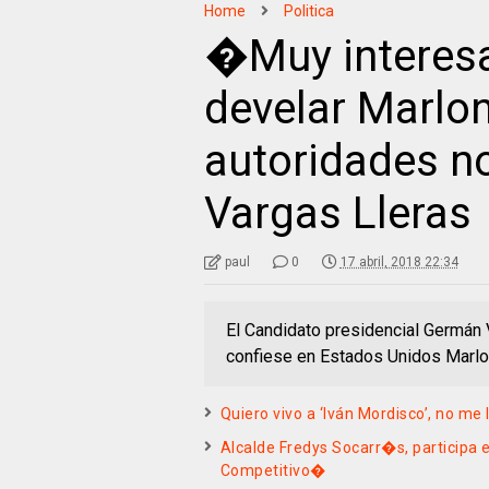
Home
Politica
�Muy interesa
develar Marlo
autoridades n
Vargas Lleras
paul
0
17 abril, 2018 22:34
El Candidato presidencial Germán V
confiese en Estados Unidos Marlo
Quiero vivo a ‘Iván Mordisco’, no me
Alcalde Fredys Socarr�s, participa e
Competitivo�