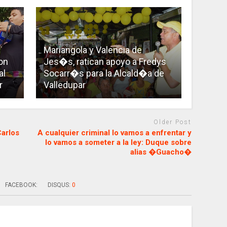
Mariangola y Valencia de
on
Jes�s, ratican apoyo a Fredys
al
Socarr�s para la Alcald�a de
r
Valledupar
Older Post
arlos
A cualquier criminal lo vamos a enfrentar y
lo vamos a someter a la ley: Duque sobre
alias �Guacho�
FACEBOOK:
DISQUS:
0