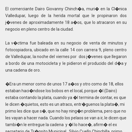
El comerciante Dairo Giovanny Chinch�a, muri� en la Cl�nica
Valledupar, luego de la herida mortal que le propinaron dos
j�venes de aproximadamente 18 a�os, que lo atracaron en su
negocio en pleno centro de la ciudad.
La v�ctima fue baleada en su negocio de venta de minutos y
fotocopiadora, ubicado en la calle 14 con carrera 9, pleno centro
de Valledupar, la noche del viernes por dos j�venes que llegaron
a bordo de una motocicleta y le pidieron el producido del d�a y
una cadena de oro.
�Era un menor como de unos 17 a�os y otro como de 18, ellos
estaban haci�ndose los bobos en el local, porque �l (Dairo)
estaba contando la plata, cuando ya �l termina de contar, es que
le dicen �quietos, esto es un atraco, entr�guenos la plata�, mi
primo les dice que s�, que no hay ning�n problema, pero que no
les vayan a hacer nada. Cuando los pelaos se van a ir, le dicen que
tambi�n le entregue la cadena y �l lo hace�, afirm� el ex
secretario de Tr�nsito Municipal, Silvio Cuello Chinchilla, primo