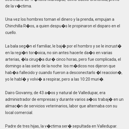
de la v�ctima.
Una vez los hombres toman el dinero y la prenda, empujan a
Chinchilla R�os, a quien despu�s le propinaron el disparo en el
cuello.
La bala seg�n el familiar, le baj� por el hombro y se le incrust�
en la regi�n tor�xica, no sin antes hacerle da�o en varias
arterias, �la cirug�a dur� cinco horas, pero fue complicada, el
domingo a las siete de la noche los m�dicos nos dijeron que
hab�a fallecido y cuando fueron a desconectarlo �l reaccion�,
yo le habl� y volvi� a respirar, pero a las 10:20 muri�.
Dairo Giovanny, de 43 a�os y natural de Valledupar, era
administrador de empresas y durante varios a�os trabaj� en un
almac�n de servicios veterinarios, labor que alternaba con su
local comercial.
Padre de tres hijas, la v�ctima ser� sepultada en Valledupar.