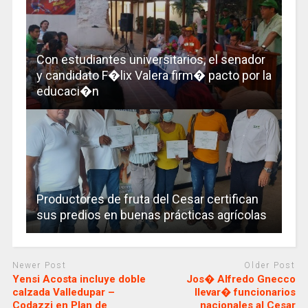
Con estudiantes universitarios, el senador
y candidato F�lix Valera firm� pacto por la
educaci�n
Productores de fruta del Cesar certifican
sus predios en buenas prácticas agrícolas
Newer Post
Older Post
Yensi Acosta incluye doble
Jos� Alfredo Gnecco
calzada Valledupar –
llevar� funcionarios
Codazzi en Plan de
nacionales al Cesar