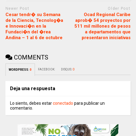
Newer Post
Older Post
Cesar tendr� su Semana
Ocad Regional Caribe
de la Ciencia, Tecnolog�a
aprob� 54 proyectos por
e Innovaci�n en la
511 mil millones de pesos
Fundaci�n del �rea
a departamentos que
Andina – 1 al 6 de octubre
presentaron iniciativas
COMMENTS
FACEBOOK:
DISQUS:
0
WORDPRESS:
0
Deja una respuesta
Lo siento, debes estar
conectado
para publicar un
comentario.