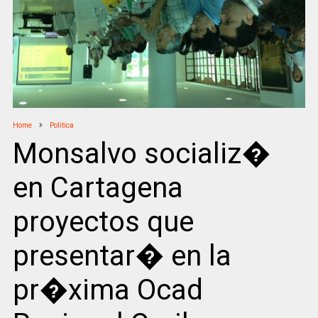
Home
Politica
Monsalvo socializ�
en Cartagena
proyectos que
presentar� en la
pr�xima Ocad