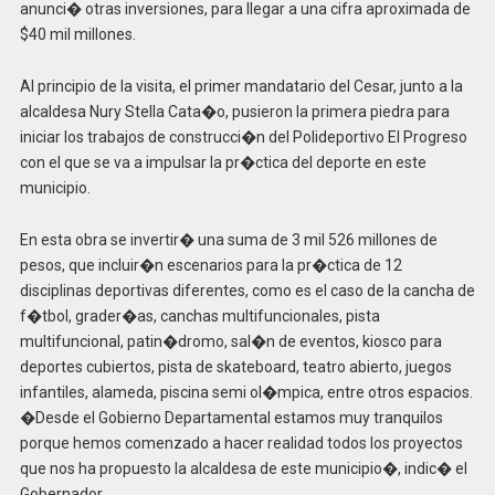
anunci� otras inversiones, para llegar a una cifra aproximada de
$40 mil millones.
Al principio de la visita, el primer mandatario del Cesar, junto a la
alcaldesa Nury Stella Cata�o, pusieron la primera piedra para
iniciar los trabajos de construcci�n del Polideportivo El Progreso
con el que se va a impulsar la pr�ctica del deporte en este
municipio.
En esta obra se invertir� una suma de 3 mil 526 millones de
pesos, que incluir�n escenarios para la pr�ctica de 12
disciplinas deportivas diferentes, como es el caso de la cancha de
f�tbol, grader�as, canchas multifuncionales, pista
multifuncional, patin�dromo, sal�n de eventos, kiosco para
deportes cubiertos, pista de skateboard, teatro abierto, juegos
infantiles, alameda, piscina semi ol�mpica, entre otros espacios.
�Desde el Gobierno Departamental estamos muy tranquilos
porque hemos comenzado a hacer realidad todos los proyectos
que nos ha propuesto la alcaldesa de este municipio�, indic� el
Gobernador.