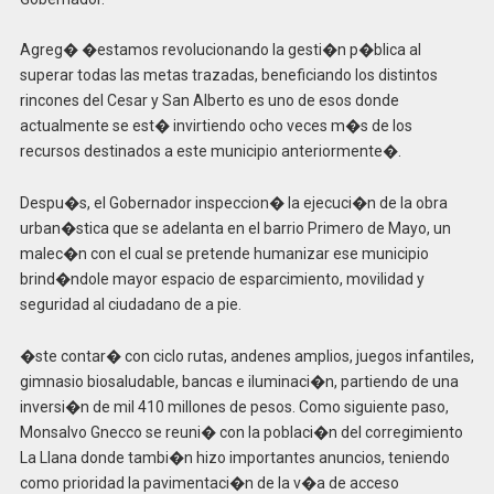
Agreg� �estamos revolucionando la gesti�n p�blica al
superar todas las metas trazadas, beneficiando los distintos
rincones del Cesar y San Alberto es uno de esos donde
actualmente se est� invirtiendo ocho veces m�s de los
recursos destinados a este municipio anteriormente�.
Despu�s, el Gobernador inspeccion� la ejecuci�n de la obra
urban�stica que se adelanta en el barrio Primero de Mayo, un
malec�n con el cual se pretende humanizar ese municipio
brind�ndole mayor espacio de esparcimiento, movilidad y
seguridad al ciudadano de a pie.
�ste contar� con ciclo rutas, andenes amplios, juegos infantiles,
gimnasio biosaludable, bancas e iluminaci�n, partiendo de una
inversi�n de mil 410 millones de pesos. Como siguiente paso,
Monsalvo Gnecco se reuni� con la poblaci�n del corregimiento
La Llana donde tambi�n hizo importantes anuncios, teniendo
como prioridad la pavimentaci�n de la v�a de acceso