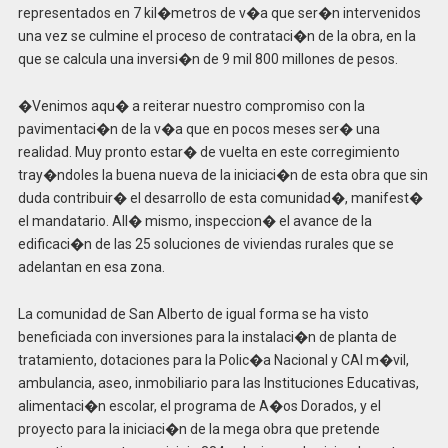
representados en 7 kil�metros de v�a que ser�n intervenidos
una vez se culmine el proceso de contrataci�n de la obra, en la
que se calcula una inversi�n de 9 mil 800 millones de pesos.
�Venimos aqu� a reiterar nuestro compromiso con la
pavimentaci�n de la v�a que en pocos meses ser� una
realidad. Muy pronto estar� de vuelta en este corregimiento
tray�ndoles la buena nueva de la iniciaci�n de esta obra que sin
duda contribuir� el desarrollo de esta comunidad�, manifest�
el mandatario. All� mismo, inspeccion� el avance de la
edificaci�n de las 25 soluciones de viviendas rurales que se
adelantan en esa zona.
La comunidad de San Alberto de igual forma se ha visto
beneficiada con inversiones para la instalaci�n de planta de
tratamiento, dotaciones para la Polic�a Nacional y CAI m�vil,
ambulancia, aseo, inmobiliario para las Instituciones Educativas,
alimentaci�n escolar, el programa de A�os Dorados, y el
proyecto para la iniciaci�n de la mega obra que pretende