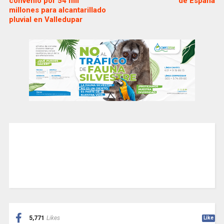
convenio por 54 mil
de España
millones para alcantarillado
pluvial en Valledupar
5,771
Likes
Like