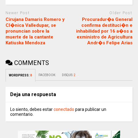
Newer Post
Older Post
Cirujana Damaris Romero y
Procuradur�a General
Cl�nica Valledupar, se
confirma destituci�n e
pronuncian sobre la
inhabilidad por 16 a�os a
muerte de la cantante
exministro de Agricultura
Katiuska Mendoza
Andr�s Felipe Arias
COMMENTS
FACEBOOK:
DISQUS:
2
WORDPRESS:
0
Deja una respuesta
Lo siento, debes estar
conectado
para publicar un
comentario.