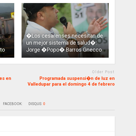
�Los cesarenses necesitan de
un mejor sistema de salud�:
to
Jorge �Popo� Barros Gnecco
Older Post
es en
Programada suspensi�n de luz en
Valledupar para el domingo 4 de febrero
FACEBOOK:
DISQUS:
0