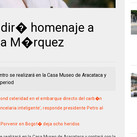
ndir� homenaje a
�a M�rquez
tro se realizará en la Casa Museo de Aracataca y
 period
mond celeridad en el embarque directo del carb�n
ncelaria inteligente’, responde presidente Petro al
e Porvenir en Bogot� deja ocho heridos
se realizará en la Casa Museo de Aracataca y contará con la