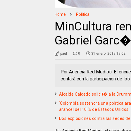
Home
Politica
MinCultura re
Gabriel Garc
paul
0
31 enero, 2019 19:02
Por Agencia Red Medios. El encuen
contará con la participación de los
Alcalde Caicedo solicit� a la Drum
‘Colombia sostendrá una política ara
arancel del 10 % de Estados Unidos
Dos explosiones contra las sedes d
Por
Agencia Red Medios.
El encuentro 