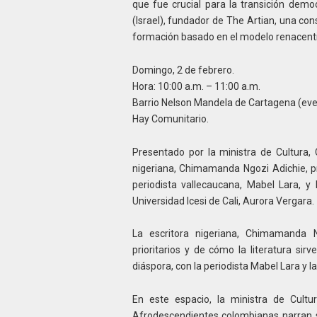
que fue crucial para la transición demo
(Israel), fundador de The Artian, una co
formación basado en el modelo renacent
Domingo, 2 de febrero.
Hora: 10:00 a.m. – 11:00 a.m.
Barrio Nelson Mandela de Cartagena (eve
Hay Comunitario.
Presentado por la ministra de Cultura, 
nigeriana, Chimamanda Ngozi Adichie, pro
periodista vallecaucana, Mabel Lara, y 
Universidad Icesi de Cali, Aurora Vergara.
La escritora nigeriana, Chimamanda 
prioritarios y de cómo la literatura si
diáspora, con la periodista Mabel Lara y 
En este espacio, la ministra de Cult
Afrodescendientes colombianas narran su