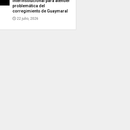
interinstitucional para atender
problemática del
corregimiento de Guaymaral
22 julio, 2026