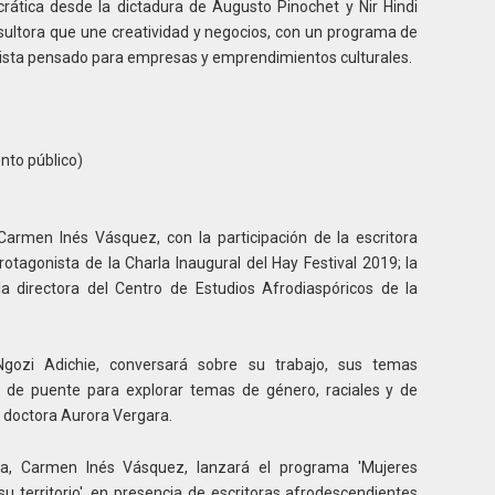
crática desde la dictadura de Augusto Pinochet y Nir Hindi
nsultora que une creatividad y negocios, con un programa de
ista pensado para empresas y emprendimientos culturales.
nto público)
Carmen Inés Vásquez, con la participación de la escritora
tagonista de la Charla Inaugural del Hay Festival 2019; la
la directora del Centro de Estudios Afrodiaspóricos de la
Ngozi Adichie, conversará sobre su trabajo, sus temas
rve de puente para explorar temas de género, raciales y de
la doctora Aurora Vergara.
ura, Carmen Inés Vásquez, lanzará el programa 'Mujeres
 territorio', en presencia de escritoras afrodescendientes