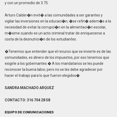
y con un promedio de 3.75.
Arturo Calder�n invit� a las comunidades a ser garantes y
vigilar las inversiones en la educaci�n; �se refiri� adem�s a la
necesidad de evitar la corrupci�n en la alimentaci�n escolar,
m�xime cuando es un acto criminal tratar de enriquecerse a
costa de la desnutrici�n de los estudiantes.
�Tenemos que entender que el recurso que se invierte es de las
comunidades, es dinero de los impuestos, por eso tenemos que
exigirle a los gobernantes.� A los mandatarios se les puede
reconocer la buena labor, pero no se les debe agradecer por
hacer el trabajo para lo que fueron elegidos�.
SANDRA MACHADO ARQUEZ
CONTACTO: 316 704 28 58
EQUIPO DE COMUNICACIONES