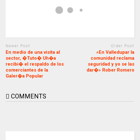
Newer Post
Older Post
En medio de una visita al
«En Valledupar la
sector, �Tuto� Uh�a
comunidad reclama
recibi� el respaldo de los
seguridad y yo se las
comerciantes de la
dar�» Rober Romero
Galer�a Popular
COMMENTS