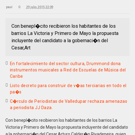
paul
0
29 julio, 2015 22:09
Con benepl�cito recibieron los habitantes de los
barrios La Victoria y Primero de Mayo la propuesta
incluyente del candidato a la gobernaci�n del
Cesar,Art
En fortalecimiento del sector cultura, Drummond dona
instrumentos musicales a Red de Escuelas de Música del
Caribe
Listo decreto para construir de v�as terciarias en todo el
pa�s
C�rculo de Periodistas de Valledupar rechaza amenazas
a periodista JJ Daza.
Con benepl�cito recibieron los habitantes de los barrios La
Victoria y Primero de Mayo la propuesta incluyente del candidato
a la gobernaci�n del Cesar,Arturo Calder�n Rivadeneira, quien