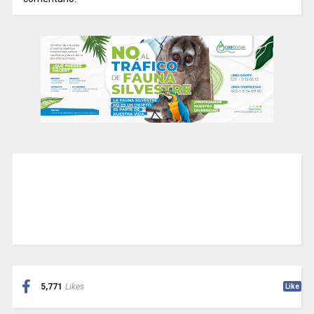
5,771
Likes
Like