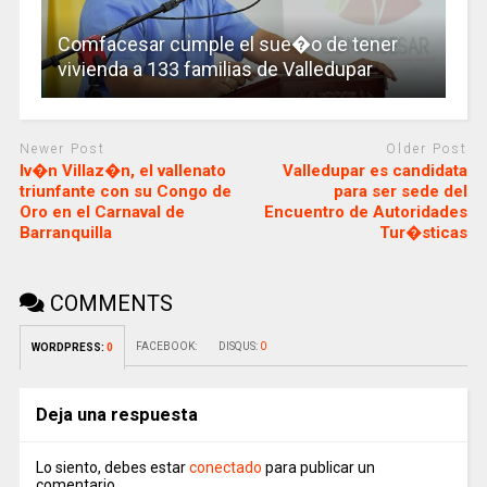
Comfacesar cumple el sue�o de tener
vivienda a 133 familias de Valledupar
Newer Post
Older Post
Iv�n Villaz�n, el vallenato
Valledupar es candidata
triunfante con su Congo de
para ser sede del
Oro en el Carnaval de
Encuentro de Autoridades
Barranquilla
Tur�sticas
COMMENTS
FACEBOOK:
DISQUS:
0
WORDPRESS:
0
Deja una respuesta
Lo siento, debes estar
conectado
para publicar un
comentario.