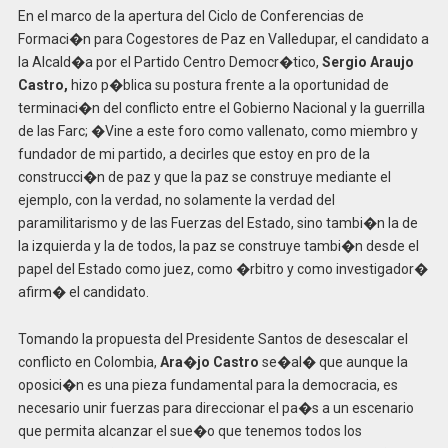
En el marco de la apertura del Ciclo de Conferencias de
Formaci�n para Cogestores de Paz en Valledupar, el candidato a
la Alcald�a por el Partido Centro Democr�tico,
Sergio Araujo
Castro,
hizo p�blica su postura frente a la oportunidad de
terminaci�n del conflicto entre el Gobierno Nacional y la guerrilla
de las Farc; �Vine a este foro como vallenato, como miembro y
fundador de mi partido, a decirles que estoy en pro de la
construcci�n de paz y que la paz se construye mediante el
ejemplo, con la verdad, no solamente la verdad del
paramilitarismo y de las Fuerzas del Estado, sino tambi�n la de
la izquierda y la de todos, la paz se construye tambi�n desde el
papel del Estado como juez, como �rbitro y como investigador�
afirm� el candidato.
Tomando la propuesta del Presidente Santos de desescalar el
conflicto en Colombia,
Ara�jo Castro
se�al� que aunque la
oposici�n es una pieza fundamental para la democracia, es
necesario unir fuerzas para direccionar el pa�s a un escenario
que permita alcanzar el sue�o que tenemos todos los