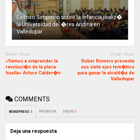
Exitoso Simposio sobre la Infancia realiz�
la Universidad del �rea Andina en
Valledupar
Newer Post
Older Post
«Vamos a emprender la
Rober Romero presenta
revoluci�n de la placa
sus siete ejes tem�tico
huella» Arturo Calder�n
para ganar la alcald�a de
Valledupar
COMMENTS
FACEBOOK:
DISQUS:
0
WORDPRESS:
0
Deja una respuesta