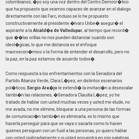
colombianos; �yo soy una voz dentro del Centro Democr�tico
que ha propuesto que seamos capaces de avanzar en el dialogo
directamente con las Farc, incluso se lo he propuesto
constructivamente al presidente �lvaro Uribe� asegur� el
aspirante a la
Alcald�a de Valledupar
, al tiempo que record�
que ��las orillas no nos pueden distanciar cuando son
ideol�gicas, lo que me distancia es el enfoque
macroecon�mico o la forma de entender el desarrollo, pero no
la paz, en la paz estamos de acuerdo todos�.
Como respuesta a los enfrentamientos con la Senadora del
Partido Alianza Verde, Clara L�pez, en distintos escenarios
pol�ticos,
Sergio Ara�jo
le extendi� la invitaci�n a desescalar
tambi�n las relaciones; �Senadora Claudia L�pez, yo he
tratado de hablar con usted muchas veces y usted me elude, no
me avada, no me elimine, bloquear a una persona de las formas
de comunicaci�n tambi�n es eliminarla, es lo mismo que
hacerla perseguir para que se vaya o sacarla como lo hacen
quienes persiguen con un fusil a las personas, yo quiero hablar
con usted civilizadamente y si usted encuentra en mis palabras