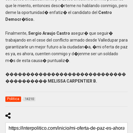
que le miento, entonces desc�rteme no hablando conmigo, pero
deme la oportunidad� enfatiz� el candidato del
Centro
Democr�tico.
Finalmente,
Sergio Araujo Castro
asegur� que seguir�
trabajando en el cese del conflicto armado desde Valledupar para
garantizarle un mejor futuro a la ciudadan�a, �mi oferta de paz
es ya, es ahora, cuenten conmigo y d�jenme ser un soldado
m�s de esta causa� puntualiz�.
�����������������������������
���������� MELISSA CARPENTIER B.
Politica
14210