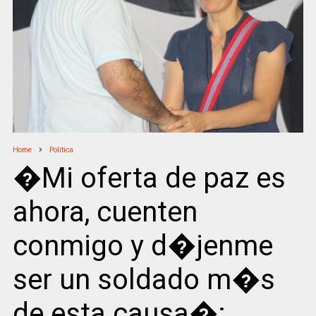
Home
Politica
�Mi oferta de paz es
ahora, cuenten
conmigo y d�jenme
ser un soldado m�s
de esta causa�: