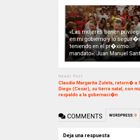
«Las mujeres tienen privileg
en mi gobierno y lo seguir�
teniendo en el pr�ximo
mandato»: Juan Manuel San
Newer Post
Claudia Margarita Zuleta, retorn� a 
Diego (Cesar), su tierra natal, con m
respaldo a la gobernaci�n
COMMENTS
WORDPRESS:
0
Deja una respuesta