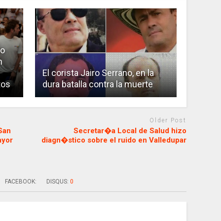
io
n
El corista Jairo Serrano, en la
tos
dura batalla contra la muerte
Older Post
San
Secretar�a Local de Salud hizo
ayor
diagn�stico sobre el ruido en Valledupar
FACEBOOK:
DISQUS:
0