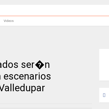
Videos
ados ser�n
n escenarios
Valledupar