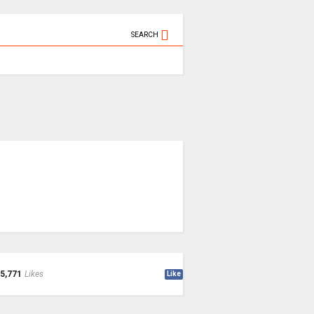
SEARCH
5,771
Likes
Like