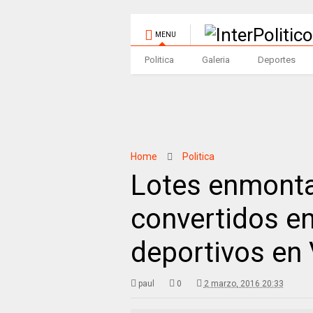
MENU
Politica
Galeria
Deportes
Home
Politica
Lotes enmont
convertidos e
deportivos en 
paul
0
2 marzo, 2016 20:33