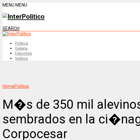
MENU
MENU
SEARCH
Politica
Galeria
Deportes
Videos
Home
Politica
M�s de 350 mil alevino
sembrados en la ci�nag
Corpocesar