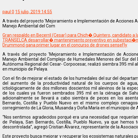
paul
0
15 julio, 2019 14:55
A través del proyecto 'Mejoramiento e Implementación de Acciones Am
Manejo Ambiental del Com
Gran respaldo en Becerril (Cesar) para Chich� Quintero, candidato a
TRANSELCA desarrollar� mantenimiento preventivo en subestaci�n V
Drummond gana primer lugar en el concurso de drones senseFly
A través del proyecto 'Mejoramiento e Implementación de Accione
Manejo Ambiental del Complejo de Humedales Menores del Sur del D
Autónoma Regional del Cesar- Corpocesar, realizó siembra 395 mil a
en municipio de Pelaya.
Con el fin de mejorar el estado de los humedales del sur del departam
del aumento de la productividad natural de los cuerpos de agu
ictiológicamente de dos millones doscientos mil alevinos de la esp
de los cuales ya fueron sembrados 395 mil en la ciénaga de Saha
adicionalmente se llevará a cabo siembra de peces en los asent
Bernardo, Costilla y Pueblo Nuevo en el mismo complejo cenagos
corregimiento de La Gloria, Musanda y Doña María en el municipio de 
“Nos sentimos agradecidos porqué era una necesidad que requeríamo
de Pelaya, San Bernardo, Costilla, Pueblo Nuevo, ya que hemos
descontrolada”, agregó Cristian Álvarez, representante de la Asociac
Este proyecto busca mejorar y recuperar los ecosistemas naturales pa