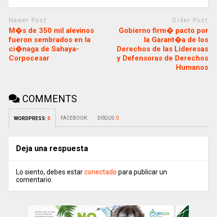
Newer Post
Older Post
M�s de 350 mil alevinos
Gobierno firm� pacto por
fueron sembrados en la
la Garant�a de los
ci�naga de Sahaya-
Derechos de las Lideresas
Corpocesar
y Defensoras de Derechos
Humanos
COMMENTS
FACEBOOK:
DISQUS:
0
WORDPRESS:
0
Deja una respuesta
Lo siento, debes estar
conectado
para publicar un
comentario.