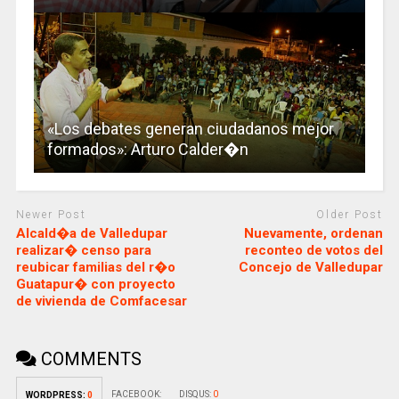
«Los debates generan ciudadanos mejor
formados»: Arturo Calder�n
Newer Post
Older Post
Alcald�a de Valledupar
Nuevamente, ordenan
realizar� censo para
reconteo de votos del
reubicar familias del r�o
Concejo de Valledupar
Guatapur� con proyecto
de vivienda de Comfacesar
COMMENTS
FACEBOOK:
DISQUS:
0
WORDPRESS:
0