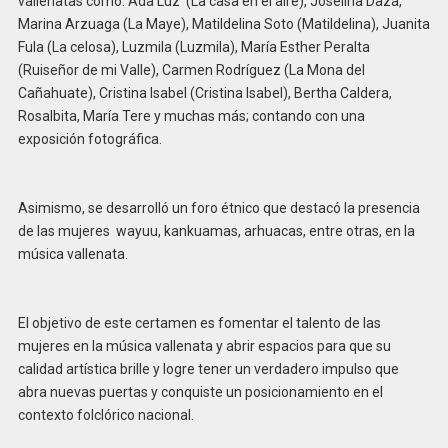
vallenatas como: Ada Luz (La casa en el aire), Joselina Daza,
Marina Arzuaga (La Maye), Matildelina Soto (Matildelina), Juanita
Fula (La celosa), Luzmila (Luzmila), María Esther Peralta
(Ruiseñor de mi Valle), Carmen Rodríguez (La Mona del
Cañahuate), Cristina Isabel (Cristina Isabel), Bertha Caldera,
Rosalbita, María Tere y muchas más; contando con una
exposición fotográfica.
Asimismo, se desarrolló un foro étnico que destacó la presencia
de las mujeres wayuu, kankuamas, arhuacas, entre otras, en la
música vallenata.
El objetivo de este certamen es fomentar el talento de las
mujeres en la música vallenata y abrir espacios para que su
calidad artística brille y logre tener un verdadero impulso que
abra nuevas puertas y conquiste un posicionamiento en el
contexto folclórico nacional.