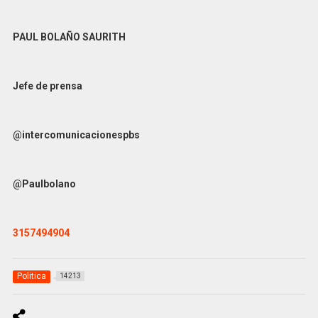
PAUL BOLAÑO SAURITH
Jefe de prensa
@intercomunicacionespbs
@Paulbolano
3157494904
Politica
14213