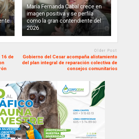
María Fernanda Cabal crece en
imagen positiva y se perfila
ente
como la gran contendiente del
2026
Older Post
s 16 de
Gobierno del Cesar acompaña alistamiento
on
del plan integral de reparación colectiva de
rón
consejos comunitarios