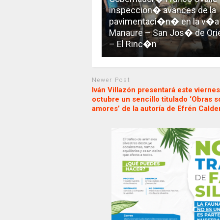
inspeccion� avances de la
pavimentaci�n� en la v�a
Manaure – San Jos� de Ori
– El Rinc�n
Newer Post
Iván Villazón presentará este vierne
octubre un sencillo titulado ‘Obras s
amores’ de la autoría de Efrén Calde