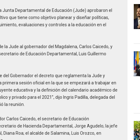
la Junta Departamental de Educación (Jude) aprobaron el
ivo que tiene como objetivo planear y diseñar políticas,
imiento, evaluaciones y controles a la educación en el
de la Jude al gobernador del Magdalena, Carlos Caicedo, y
 secretario de Educación Departamental, Luis Guillermo
te del Gobernador el decreto que reglamenta la Jude y
a primera sesión oficial en la que se empezará a trabajar en
ituyente educativa y la definición del calendario académico de
ico y privado para el 2021”, dijo Ingris Padilla, delegada del
ó la reunión.
r Carlos Caicedo, el secretario de Educación
ecretario de Hacienda Departamental, Jorge Agudelo; la jefe
, Diana Roa; el alcalde de Salamina, Luis Orozco, en